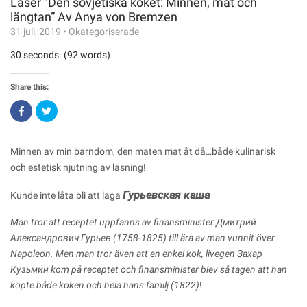
Läser ”Den sovjetiska köket: Minnen, mat och
längtan” Av Anya von Bremzen
31 juli, 2019
•
Okategoriserade
30 seconds. (92 words)
Share this:
Click
Click
to
to
share
share
on
on
Facebook
Twitter
(Opens
(Opens
Minnen av min barndom, den maten mat åt då…både kulinarisk
in
in
new
new
och estetisk njutning av läsning!
window)
window)
Гурьевская каша
Kunde inte låta bli att laga
Man tror att receptet uppfanns av finansminister Дмитрий
Александрович Гурьев (1758-1825) till ära av man vunnit över
Napoleon. Men man tror även att en enkel kok, livegen Захар
Кузьмин kom på receptet och finansminister blev så tagen att han
köpte både koken och hela hans familj (1822)
!