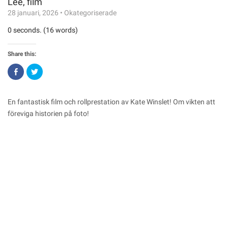
Lee, film
28 januari, 2026
•
Okategoriserade
0 seconds. (16 words)
Share this:
Click
Click
to
to
share
share
on
on
Facebook
Twitter
(Opens
(Opens
En fantastisk film och rollprestation av Kate Winslet! Om vikten att
in
in
new
new
föreviga historien på foto!
window)
window)