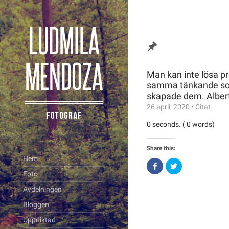
Man kan inte lösa p
samma tänkande som
skapade dem. Albert
26 april, 2020
•
Citat
0 seconds. ( 0 words)
Share this:
Hem
Click
Click
to
to
Foto
share
share
on
on
Avdelningen
Facebook
Twitter
(Opens
(Opens
in
in
Bloggen
new
new
window)
window)
Uppdiktad