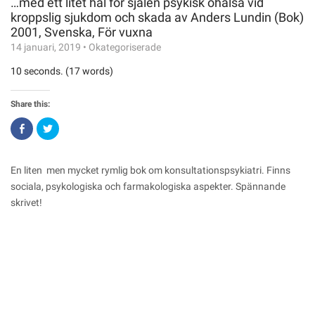
…med ett litet hål för själen psykisk ohälsa vid
kroppslig sjukdom och skada av Anders Lundin (Bok)
2001, Svenska, För vuxna
14 januari, 2019
•
Okategoriserade
10 seconds. (17 words)
Share this:
Click
Click
to
to
share
share
on
on
Facebook
Twitter
(Opens
(Opens
En liten men mycket rymlig bok om konsultationspsykiatri. Finns
in
in
new
new
sociala, psykologiska och farmakologiska aspekter. Spännande
window)
window)
skrivet!