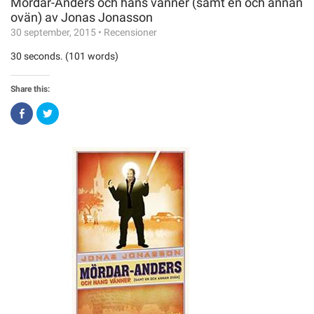
Mördar-Anders och hans vänner (samt en och annan
ovän) av Jonas Jonasson
30 september, 2015
•
Recensioner
30 seconds. (101 words)
Share this:
Click
Click
to
to
share
share
on
on
Facebook
Twitter
(Opens
(Opens
in
in
new
new
window)
window)