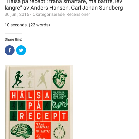
”Hälsa på recept : träna smartare, må bättre, lev
längre” av Anders Hansen, Carl Johan Sundberg
30 juni, 2016
•
Okategoriserade
,
Recensioner
10 seconds. (22 words)
Share this:
Click
Click
to
to
share
share
on
on
Facebook
Twitter
(Opens
(Opens
in
in
new
new
window)
window)