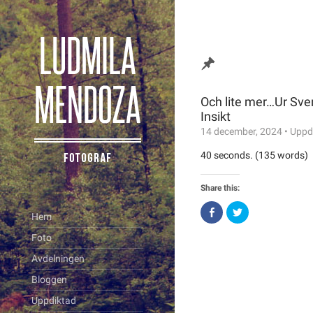
Och lite mer…Ur Sve
Insikt
14 december, 2024
•
Uppd
40 seconds. (135 words)
Share this:
Click
Click
Hem
to
to
share
share
on
on
Foto
Facebook
Twitter
(Opens
(Opens
Avdelningen
in
in
new
new
window)
window)
Bloggen
Uppdiktad