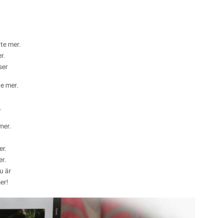
te mer.
r.
ser
te mer.
.
mer.
er.
er.
u är
er!