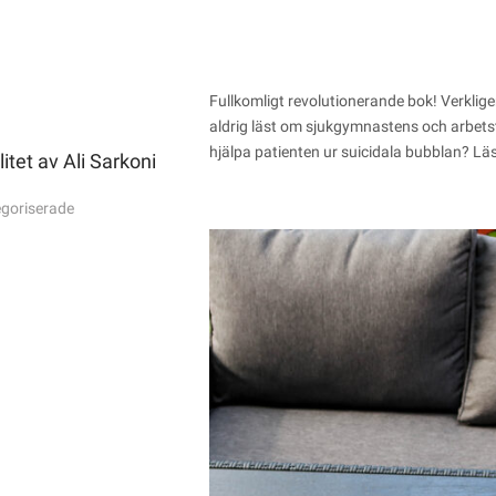
Fullkomligt revolutionerande bok! Verkligen
aldrig läst om sjukgymnastens och arbetste
hjälpa patienten ur suicidala bubblan? Lä
itet av Ali Sarkoni
goriserade