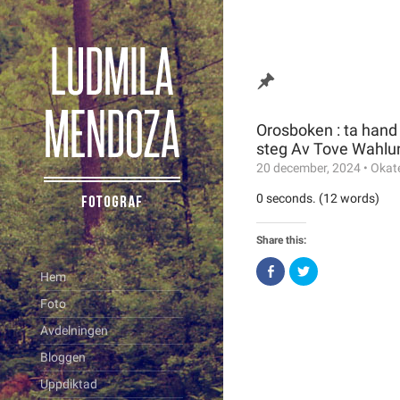
Orosboken : ta hand
steg Av Tove Wahlu
20 december, 2024
•
Okat
0 seconds. (12 words)
Share this:
Click
Click
Hem
to
to
share
share
on
on
Foto
Facebook
Twitter
(Opens
(Opens
Avdelningen
in
in
new
new
window)
window)
Bloggen
Uppdiktad