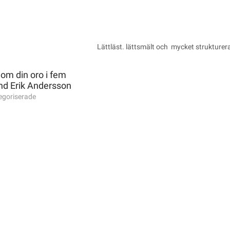
Lättläst. lättsmält och mycket strukturera
 om din oro i fem
nd Erik Andersson
egoriserade