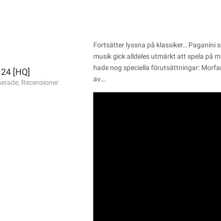
Fortsätter lyssna på klassiker… Paganini 
musik gick alldeles utmärkt att spela på m
hade nog speciella förutsättningar: Morf
.24 [HQ]
av….
serade
,
Recensioner