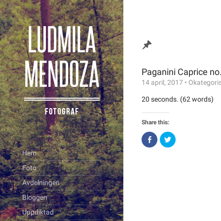
Paganini Caprice no
14 april, 2017
•
Okategori
20 seconds. (62 words)
Share this:
Click
Click
to
to
share
share
Hem
on
on
Facebook
Twitter
Foto
(Opens
(Opens
in
in
new
new
Avdelningen
window)
window)
Bloggen
Uppdiktad