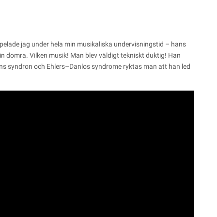
spelade jag under hela min musikaliska undervisningstid – hans
in domra. Vilken musik! Man blev väldigt tekniskt duktig! Han
ans syndron och Ehlers–Danlos syndrome ryktas man att han led