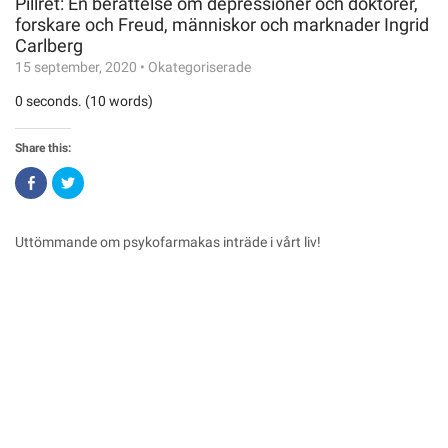
Pillret: En berättelse om depressioner och doktorer,
forskare och Freud, människor och marknader Ingrid
Carlberg
15 september, 2020
•
Okategoriserade
0 seconds. (10 words)
Share this:
Click
Click
to
to
share
share
on
on
Facebook
Twitter
(Opens
(Opens
Uttömmande om psykofarmakas inträde i vårt liv!
in
in
new
new
window)
window)