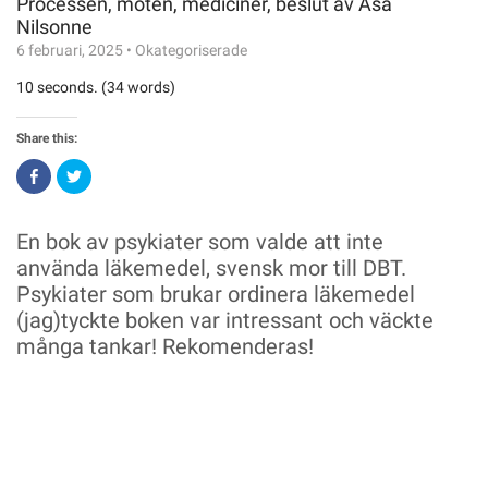
Processen, möten, mediciner, beslut av Åsa
Nilsonne
6 februari, 2025
•
Okategoriserade
10 seconds. (34 words)
Share this:
Click
Click
to
to
share
share
on
on
Facebook
Twitter
En bok av psykiater som valde att inte
(Opens
(Opens
in
in
använda läkemedel, svensk mor till DBT.
new
new
window)
window)
Psykiater som brukar ordinera läkemedel
(jag)tyckte boken var intressant och väckte
många tankar! Rekomenderas!