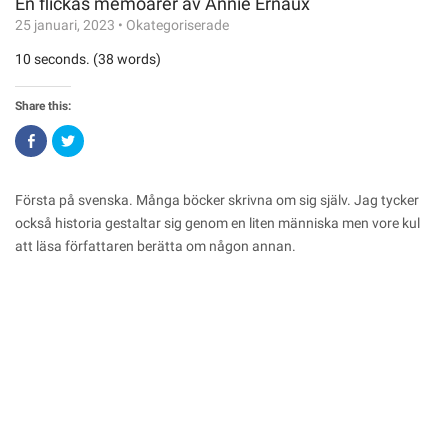
En flickas memoarer av Annie Ernaux
25 januari, 2023
•
Okategoriserade
10 seconds. (38 words)
Share this:
Click
Click
to
to
share
share
on
on
Facebook
Twitter
(Opens
(Opens
Första på svenska. Många böcker skrivna om sig själv. Jag tycker
in
in
new
new
också historia gestaltar sig genom en liten människa men vore kul
window)
window)
att läsa författaren berätta om någon annan.