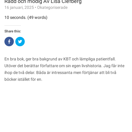
Rädd och modig Av Lisa Clefberg
16 januari, 2025
•
Okategoriserade
10 seconds. (49 words)
Share this:
Click
Click
to
to
share
share
on
on
Facebook
Twitter
(Opens
(Opens
En bra bok, ger bra bakgrund av KBT och lämpliga patientfall.
in
in
new
new
Utöver det berättar författare om sin egen livshistoria. Jag får inte
window)
window)
ihop de två delar. Båda är intressanta men förtjänar att bli två
böcker istället för en.