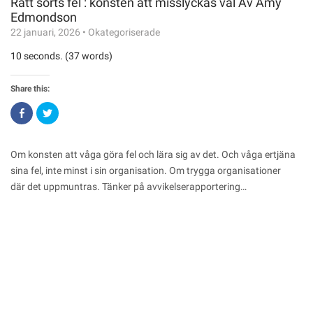
Rätt sorts fel : konsten att misslyckas väl Av Amy
Edmondson
22 januari, 2026
•
Okategoriserade
10 seconds. (37 words)
Share this:
Click
Click
to
to
share
share
on
on
Facebook
Twitter
(Opens
(Opens
Om konsten att våga göra fel och lära sig av det. Och våga ertjäna
in
in
new
new
sina fel, inte minst i sin organisation. Om trygga organisationer
window)
window)
där det uppmuntras. Tänker på avvikelserapportering…