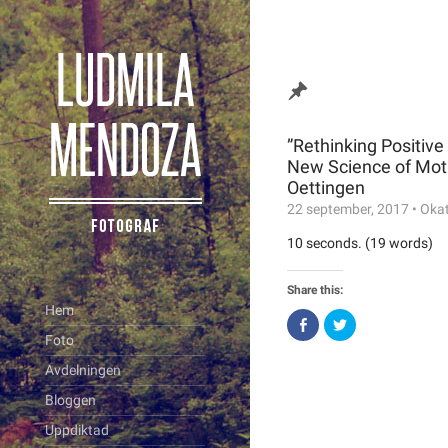
”Rethinking Positive
New Science of Moti
Oettingen
22 september, 2017
•
Okat
10 seconds. (19 words)
Share this:
Hem
Click
Click
to
to
Foto
share
share
on
on
Avdelningen
Facebook
Twitter
(Opens
(Opens
in
in
Bloggen
new
new
window)
window)
Uppdiktad