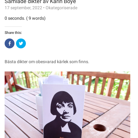
Samlade dikter av Karin Boye
17 september, 2022
•
Okategoriserade
0 seconds. ( 9 words)
Share this:
Click
Click
to
to
share
share
on
on
Facebook
Twitter
(Opens
(Opens
Bästa dikter om obesvarad kärlek som finns.
in
in
new
new
window)
window)