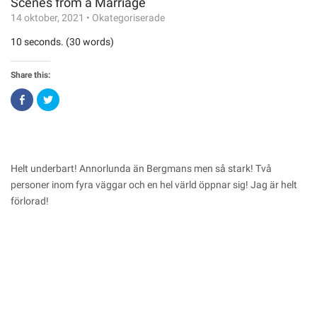
Scenes from a Marriage
14 oktober, 2021
•
Okategoriserade
10 seconds. (30 words)
Share this:
Click
Click
to
to
share
share
on
on
Facebook
Twitter
(Opens
(Opens
in
in
new
new
window)
window)
Helt underbart! Annorlunda än Bergmans men så stark! Två
personer inom fyra väggar och en hel värld öppnar sig! Jag är helt
förlorad!