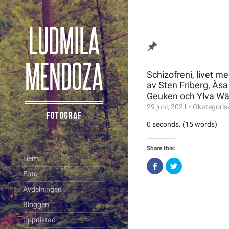
Schizofreni, livet 
av Sten Friberg, Ås
Geuken och Ylva Wä
29 juni, 2021
•
Okategoris
0 seconds. (15 words)
Share this:
Hem
Click
Click
to
to
Foto
share
share
on
on
Avdelningen
Facebook
Twitter
(Opens
(Opens
in
in
Bloggen
new
new
window)
window)
Uppdiktad