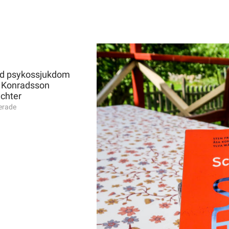
med psykossjukdom
a Konradsson
chter
erade