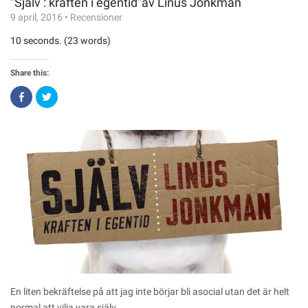
”Själv : kraften i egentid”av Linus Jonkman
9 april, 2016
•
Recensioner
10 seconds. (23 words)
Share this:
Click
Click
to
to
share
share
on
on
Facebook
Twitter
(Opens
(Opens
in
in
new
new
window)
window)
En liten bekräftelse på att jag inte börjar bli asocial utan det är helt
normal att vilja vara själv…