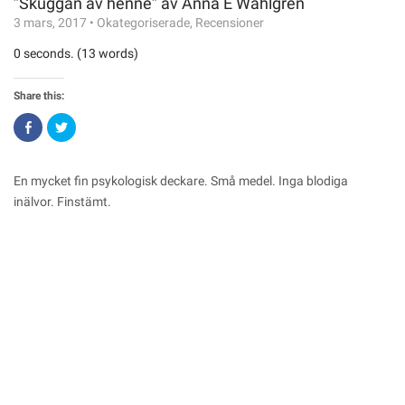
”Skuggan av henne” av Anna E Wahlgren
3 mars, 2017
•
Okategoriserade
,
Recensioner
0 seconds. (13 words)
Share this:
Click
Click
to
to
share
share
on
on
Facebook
Twitter
(Opens
(Opens
En mycket fin psykologisk deckare. Små medel. Inga blodiga
in
in
new
new
inälvor. Finstämt.
window)
window)