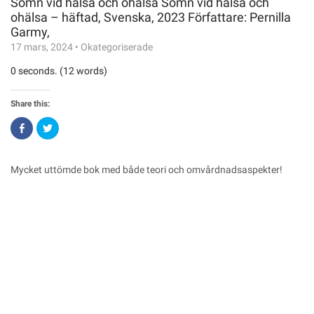
Sömn vid hälsa och ohälsa Sömn vid hälsa och
ohälsa – häftad, Svenska, 2023 Författare: Pernilla
Garmy,
17 mars, 2024
•
Okategoriserade
0 seconds. (12 words)
Share this:
Click
Click
to
to
share
share
on
on
Facebook
Twitter
(Opens
(Opens
Mycket uttömde bok med både teori och omvårdnadsaspekter!
in
in
new
new
window)
window)