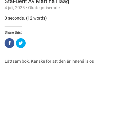
Stål-Berit Av Martina Haag
4 juli, 2025
•
Okategoriserade
0 seconds. (12 words)
Share this:
Click
Click
to
to
share
share
on
on
Facebook
Twitter
(Opens
(Opens
Lättsam bok. Kanske för att den är innehållslös
in
in
new
new
window)
window)