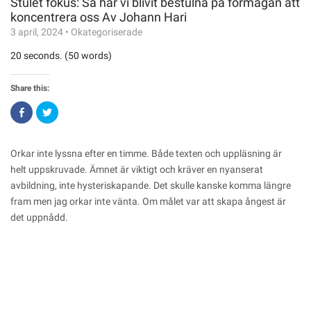
Stulet fokus: Så har vi blivit bestulna på förmågan att
koncentrera oss Av Johann Hari
3 april, 2024
•
Okategoriserade
20 seconds. (50 words)
Share this:
Click
Click
to
to
share
share
on
on
Facebook
Twitter
(Opens
(Opens
Orkar inte lyssna efter en timme. Både texten och uppläsning är
in
in
new
new
helt uppskruvade. Ämnet är viktigt och kräver en nyanserat
window)
window)
avbildning, inte hysteriskapande. Det skulle kanske komma längre
fram men jag orkar inte vänta. Om målet var att skapa ångest är
det uppnådd.