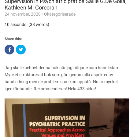
Supervision in Psychiatric pratice Sallie G.De Golia,
Kathleen M. Corcoran
24 november, 2020
•
Okategoriserade
10 seconds. (38 words)
Share this:
Click
Click
to
to
share
share
on
on
Facebook
Twitter
(Opens
(Opens
Jag skulle behövt denna bok när jag började som handledare.
in
in
new
new
Mycket strukturerad bok som går igenom alla aspekter av
window)
window)
handledning men de problem som kan uppstå. Nu är mycket
igenkännande. Rekommenderas! Hela 433 sidor!