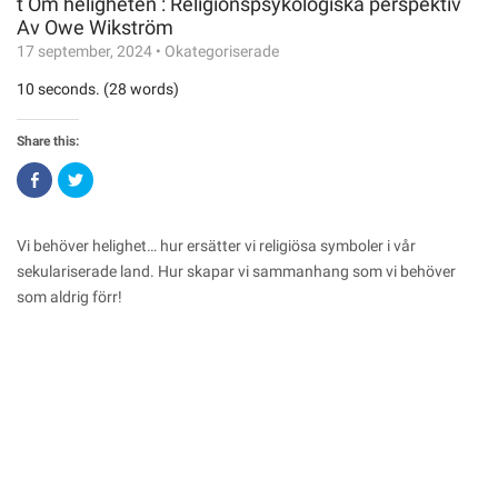
t Om heligheten : Religionspsykologiska perspektiv
Av Owe Wikström
17 september, 2024
•
Okategoriserade
10 seconds. (28 words)
Share this:
Click
Click
to
to
share
share
on
on
Facebook
Twitter
(Opens
(Opens
Vi behöver helighet… hur ersätter vi religiösa symboler i vår
in
in
new
new
sekulariserade land. Hur skapar vi sammanhang som vi behöver
window)
window)
som aldrig förr!