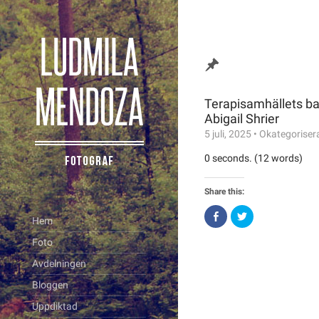
Terapisamhällets ba
Abigail Shrier
5 juli, 2025
•
Okategoriser
0 seconds. (12 words)
Share this:
Click
Click
Hem
to
to
share
share
on
on
Foto
Facebook
Twitter
(Opens
(Opens
Avdelningen
in
in
new
new
window)
window)
Bloggen
Uppdiktad