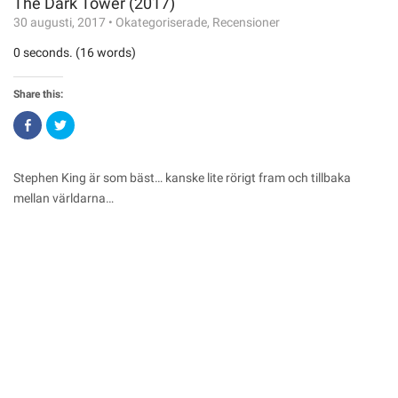
The Dark Tower (2017)
30 augusti, 2017
•
Okategoriserade
,
Recensioner
0 seconds. (16 words)
Share this:
Click
Click
to
to
share
share
on
on
Facebook
Twitter
(Opens
(Opens
Stephen King
är som bäst… kanske lite rörigt fram och tillbaka
in
in
new
new
mellan världarna…
window)
window)