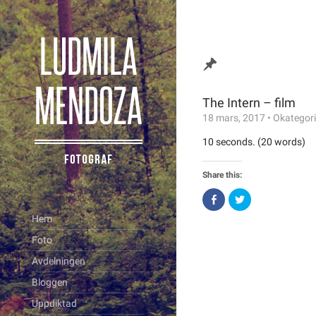
The Intern – film
18 mars, 2017
•
Okategor
10 seconds. (20 words)
Share this:
Click
Click
to
to
share
share
Hem
on
on
Facebook
Twitter
Foto
(Opens
(Opens
in
in
new
new
Avdelningen
window)
window)
Bloggen
Uppdiktad