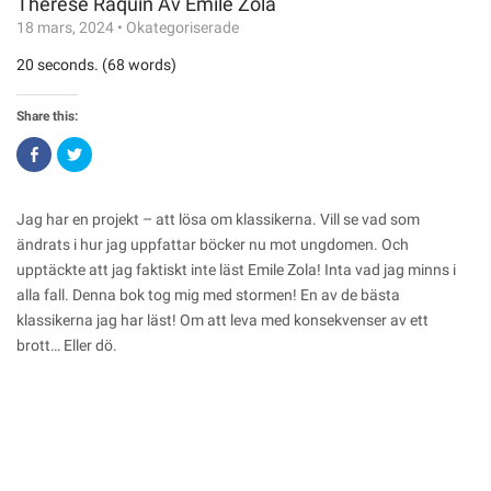
Therese Raquin Av Émile Zola
18 mars, 2024
•
Okategoriserade
20 seconds. (68 words)
Share this:
Click
Click
to
to
share
share
on
on
Facebook
Twitter
(Opens
(Opens
Jag har en projekt – att lösa om klassikerna. Vill se vad som
in
in
new
new
ändrats i hur jag uppfattar böcker nu mot ungdomen. Och
window)
window)
upptäckte att jag faktiskt inte läst Emile Zola! Inta vad jag minns i
alla fall. Denna bok tog mig med stormen! En av de bästa
klassikerna jag har läst! Om att leva med konsekvenser av ett
brott… Eller dö.