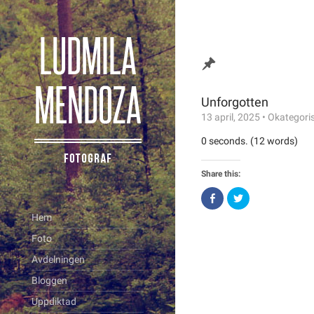
Unforgotten
13 april, 2025
•
Okategori
0 seconds. (12 words)
Share this:
Click
Click
to
to
share
share
Hem
on
on
Facebook
Twitter
Foto
(Opens
(Opens
in
in
new
new
Avdelningen
window)
window)
Bloggen
Uppdiktad