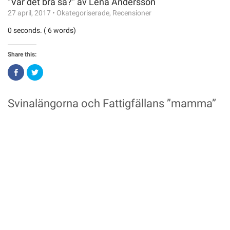
”Var det bra så?” av Lena Andersson
27 april, 2017
•
Okategoriserade
,
Recensioner
0 seconds. ( 6 words)
Share this:
Click
Click
to
to
share
share
on
on
Facebook
Twitter
Svinalängorna och Fattigfällans ”mamma”
(Opens
(Opens
in
in
new
new
window)
window)