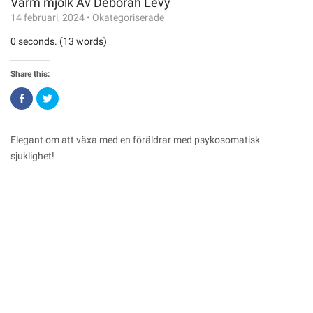
Varm mjölk Av Deborah Levy
14 februari, 2024
•
Okategoriserade
0 seconds. (13 words)
Share this:
Click
Click
to
to
share
share
on
on
Facebook
Twitter
(Opens
(Opens
Elegant om att växa med en föräldrar med psykosomatisk
in
in
new
new
sjuklighet!
window)
window)