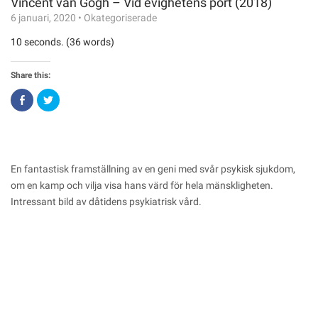
Vincent van Gogh – Vid evighetens port (2018)
6 januari, 2020
•
Okategoriserade
10 seconds. (36 words)
Share this:
Click
Click
to
to
share
share
on
on
Facebook
Twitter
(Opens
(Opens
in
in
new
new
window)
window)
En fantastisk framställning av en geni med svår psykisk sjukdom,
om en kamp och vilja visa hans värd för hela mänskligheten.
Intressant bild av dåtidens psykiatrisk vård.