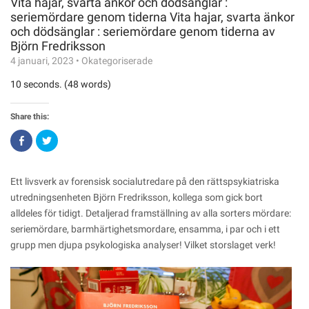
Vita hajar, svarta änkor och dödsänglar :
seriemördare genom tiderna Vita hajar, svarta änkor
och dödsänglar : seriemördare genom tiderna av
Björn Fredriksson
4 januari, 2023
•
Okategoriserade
10 seconds. (48 words)
Share this:
Click
Click
to
to
share
share
on
on
Facebook
Twitter
(Opens
(Opens
Ett livsverk av forensisk socialutredare på den rättspsykiatriska
in
in
new
new
utredningsenheten Björn Fredriksson, kollega som gick bort
window)
window)
alldeles för tidigt. Detaljerad framställning av alla sorters mördare:
seriemördare, barmhärtighetsmordare, ensamma, i par och i ett
grupp men djupa psykologiska analyser! Vilket storslaget verk!