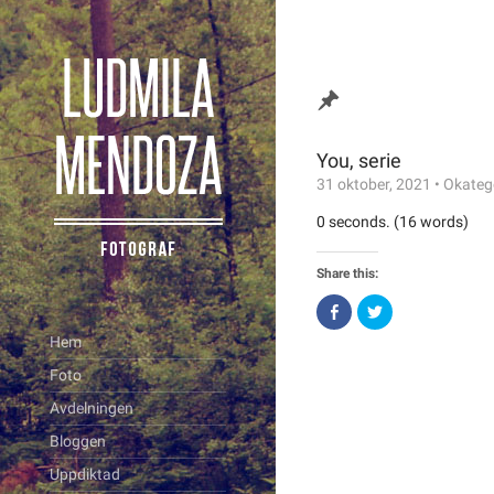
You, serie
31 oktober, 2021
•
Okateg
0 seconds. (16 words)
Share this:
Click
Click
to
to
share
share
Hem
on
on
Facebook
Twitter
Foto
(Opens
(Opens
in
in
new
new
Avdelningen
window)
window)
Bloggen
Uppdiktad