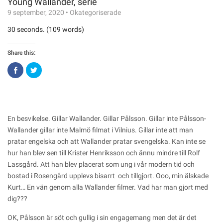
Young Wallander, serie
9 september, 2020
•
Okategoriserade
30 seconds. (109 words)
Share this:
Click
Click
to
to
share
share
on
on
Facebook
Twitter
(Opens
(Opens
in
in
new
new
window)
window)
En besvikelse. Gillar Wallander. Gillar Pålsson. Gillar inte Pålsson-
Wallander gillar inte Malmö filmat i Vilnius. Gillar inte att man
pratar engelska och att Wallander pratar svengelska. Kan inte se
hur han blev sen till Krister Henriksson och ännu mindre till Rolf
Lassgård. Att han blev placerat som ung i vår modern tid och
bostad i Rosengård upplevs bisarrt och tillgjort. Ooo, min älskade
Kurt… En vän genom alla Wallander filmer. Vad har man gjort med
dig???
OK, Pålsson är söt och gullig i sin engagemang men det är det